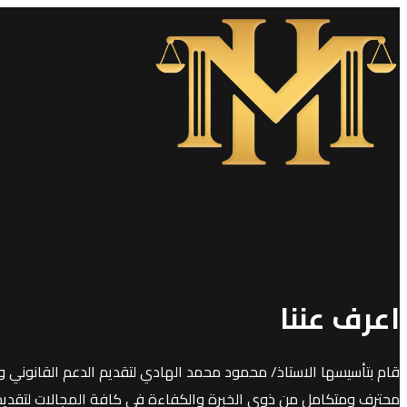
اعرف عننا
قام بتأسيسها الاستاذ/ محمود محمد الهادي لتقديم الدعم القانوني و
محترف ومتكامل من ذوي الخبرة والكفاءة في كافة المجالات لتقديم خد