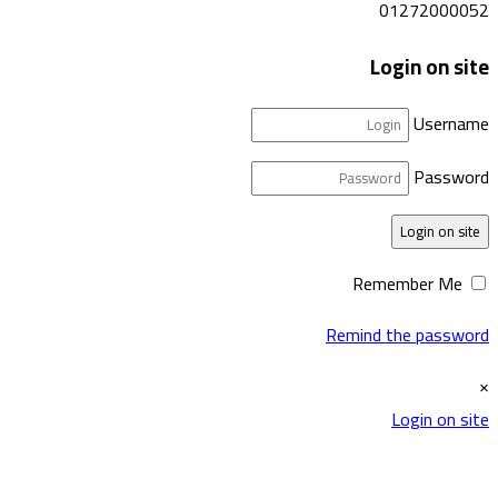
01272000052
Login on site
Username
Password
Login on site
Remember Me
Remind the password
×
Login on site