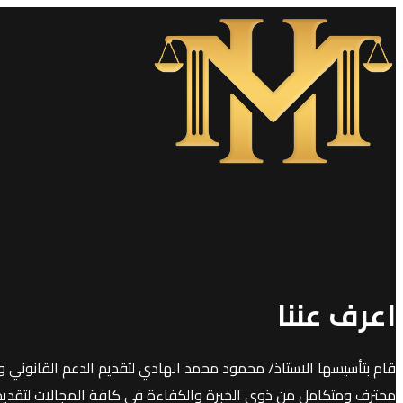
اعرف عننا
قام بتأسيسها الاستاذ/ محمود محمد الهادي لتقديم الدعم القانوني و
محترف ومتكامل من ذوي الخبرة والكفاءة في كافة المجالات لتقديم خد