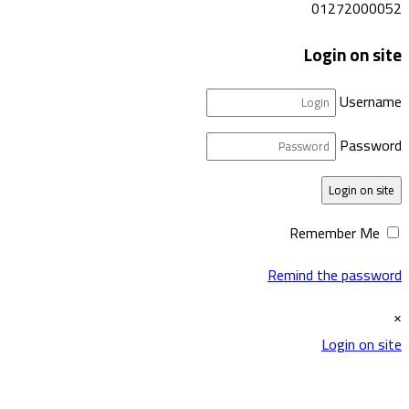
01272000052
Login on site
Username
Password
Login on site
Remember Me
Remind the password
×
Login on site